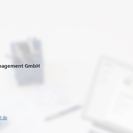
anagement GmbH
t.de